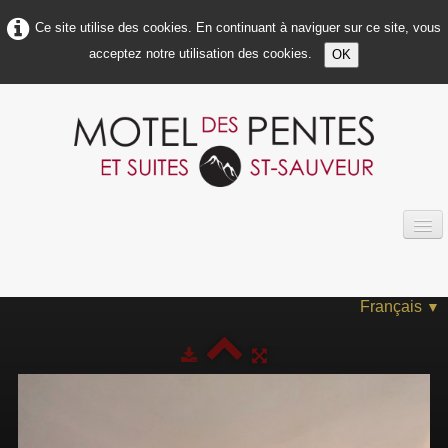
Ce site utilise des cookies. En continuant à naviguer sur ce site, vous
acceptez notre utilisation des cookies.
OK
ACCUEIL
À PROPOS DE NOUS
Français
▼
INFOS MOTEL
INFOS CHAMBRES
PHOTOS