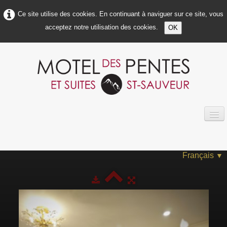
Ce site utilise des cookies. En continuant à naviguer sur ce site, vous
acceptez notre utilisation des cookies.
OK
ACCUEIL
À PROPOS DE NOUS
Français
▼
INFOS MOTEL
INFOS CHAMBRES
PHOTOS